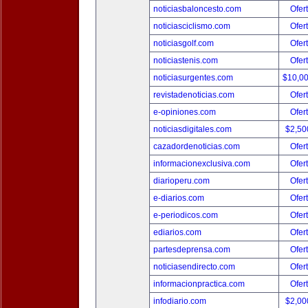
noticiasbaloncesto.com
Ofer
noticiasciclismo.com
Ofer
noticiasgolf.com
Ofer
noticiastenis.com
Ofer
noticiasurgentes.com
$10,0
revistadenoticias.com
Ofer
e-opiniones.com
Ofer
noticiasdigitales.com
$2,50
cazadordenoticias.com
Ofer
informacionexclusiva.com
Ofer
diarioperu.com
Ofer
e-diarios.com
Ofer
e-periodicos.com
Ofer
ediarios.com
Ofer
partesdeprensa.com
Ofer
noticiasendirecto.com
Ofer
informacionpractica.com
Ofer
infodiario.com
$2,00