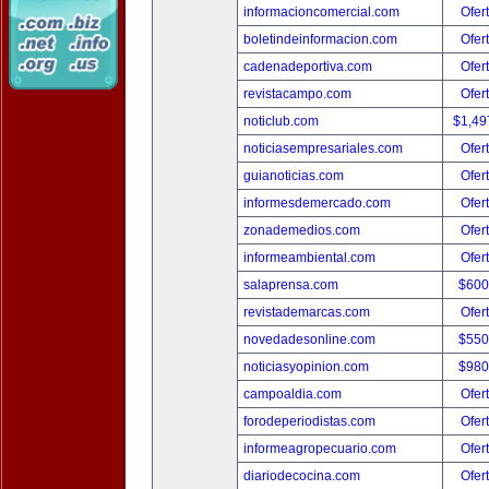
informacioncomercial.com
Ofer
boletindeinformacion.com
Ofer
cadenadeportiva.com
Ofer
revistacampo.com
Ofer
noticlub.com
$1,49
noticiasempresariales.com
Ofer
guianoticias.com
Ofer
informesdemercado.com
Ofer
zonademedios.com
Ofer
informeambiental.com
Ofer
salaprensa.com
$600
revistademarcas.com
Ofer
novedadesonline.com
$550
noticiasyopinion.com
$980
campoaldia.com
Ofer
forodeperiodistas.com
Ofer
informeagropecuario.com
Ofer
diariodecocina.com
Ofer