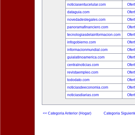
noticiasentucelular.com
Ofer
dataguia.com
Ofer
novedadeslegales.com
Ofer
panoramafinanciero.com
Ofer
tecnologiasdelainformacion.com
Ofer
infogobierno.com
Ofer
informacionmundial.com
Ofer
guialatinoamerica.com
Ofer
centralnoticias.com
Ofer
revistaempleo.com
Ofer
tododato.com
Ofer
noticiasdeeconomia.com
Ofer
noticiasdiarias.com
Ofer
<< Categoria Anterior (Hogar)
Categoria Siguient