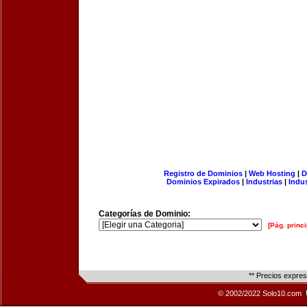
Registro de Dominios
|
Web Hosting
|
D
Dominios Expirados
|
Industrias
|
Indu
Categorías de Dominio:
[Pág. princi
** Precios expre
© 2002/2022 Solo10.com