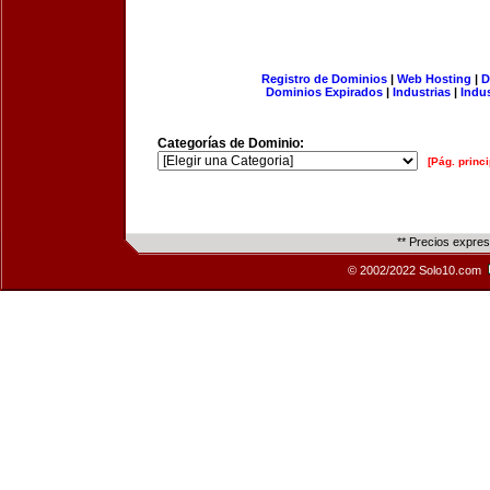
Registro de Dominios
|
Web Hosting
|
D
Dominios Expirados
|
Industrias
|
Indu
Categorías de Dominio:
[Pág. princi
** Precios expre
© 2002/2022 Solo10.com