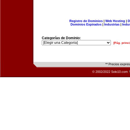
Registro de Dominios
|
Web Hosting
|
D
Dominios Expirados
|
Industrias
|
Indu
Categorías de Dominio:
[Pág. princi
** Precios expre
© 2002/2022 Solo10.com