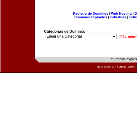
Registro de Dominios
|
Web Hosting
|
D
Dominios Expirados
|
Industrias
|
Indu
Categorías de Dominio:
[Pág. princi
** Precios expre
© 2002/2022 Solo10.com