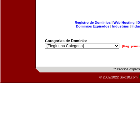
Registro de Dominios
|
Web Hosting
|
D
Dominios Expirados
|
Industrias
|
Indu
Categorías de Dominio:
[Pág. princi
** Precios expre
© 2002/2022 Solo10.com