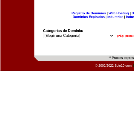
Registro de Dominios
|
Web Hosting
|
D
Dominios Expirados
|
Industrias
|
Indu
Categorías de Dominio:
[Pág. princi
** Precios expre
© 2002/2022 Solo10.com