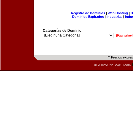
Registro de Dominios
|
Web Hosting
|
D
Dominios Expirados
|
Industrias
|
Indu
Categorías de Dominio:
[Pág. princi
** Precios expre
© 2002/2022 Solo10.com