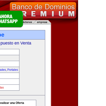
pe
 puesto en Venta
dades
,
Portales
tas
ealizar una Oferta