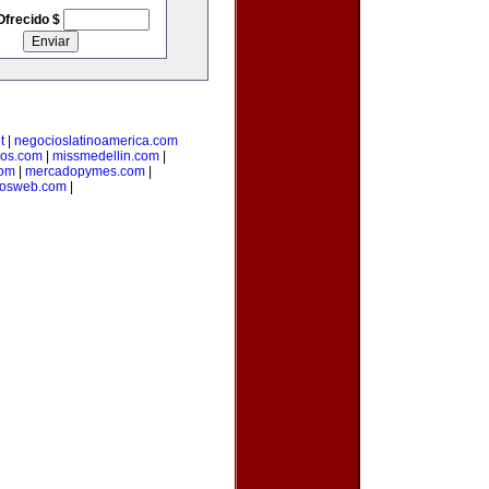
Ofrecido $
t
|
negocioslatinoamerica.com
ios.com
|
missmedellin.com
|
com
|
mercadopymes.com
|
tosweb.com
|