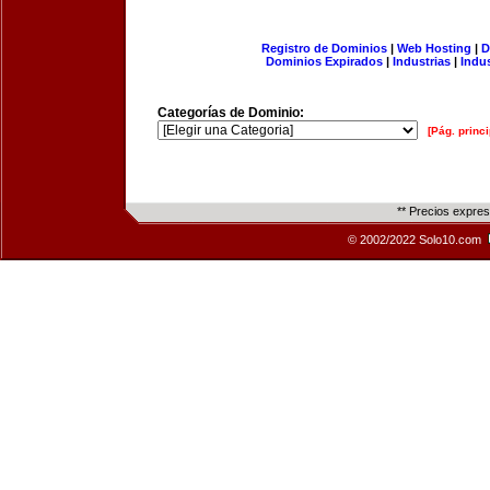
Registro de Dominios
|
Web Hosting
|
D
Dominios Expirados
|
Industrias
|
Indu
Categorías de Dominio:
[Pág. princi
** Precios expre
© 2002/2022 Solo10.com