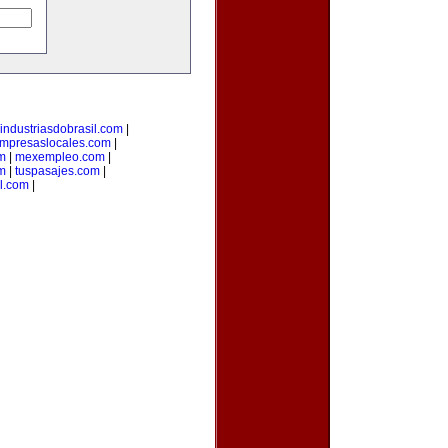
industriasdobrasil.com
|
mpresaslocales.com
|
m
|
mexempleo.com
|
om
|
tuspasajes.com
|
l.com
|