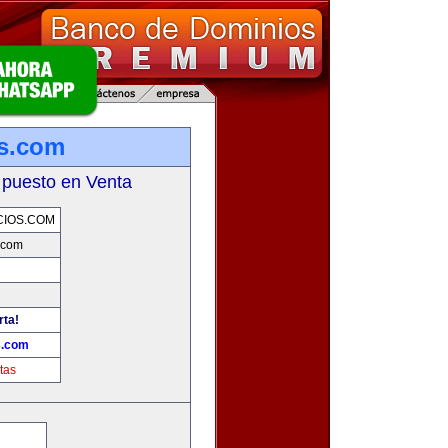
s.com
 puesto en Venta
IOS.COM
.com
rta!
s.com
tas