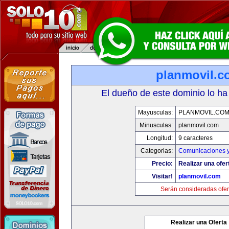
planmovil.c
El dueño de este dominio lo ha
Mayusculas:
PLANMOVIL.CO
Minusculas:
planmovil.com
Longitud:
9 caracteres
Categorias:
Comunicaciones y
Precio:
Realizar una ofer
Visitar!
planmovil.com
Serán consideradas ofer
Realizar una Oferta