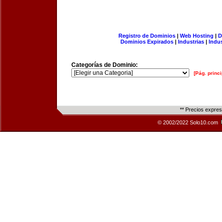
Registro de Dominios
|
Web Hosting
|
D
Dominios Expirados
|
Industrias
|
Indu
Categorías de Dominio:
[Pág. princi
** Precios expre
© 2002/2022 Solo10.com