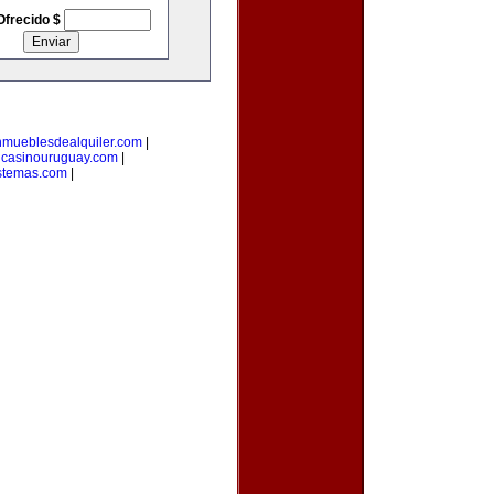
Ofrecido $
nmueblesdealquiler.com
|
|
casinouruguay.com
|
stemas.com
|