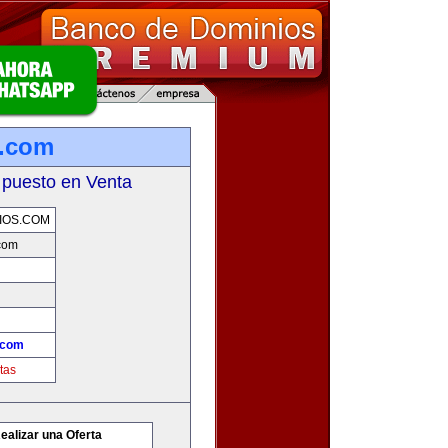
s.com
 puesto en Venta
IOS.COM
com
.com
tas
ealizar una Oferta