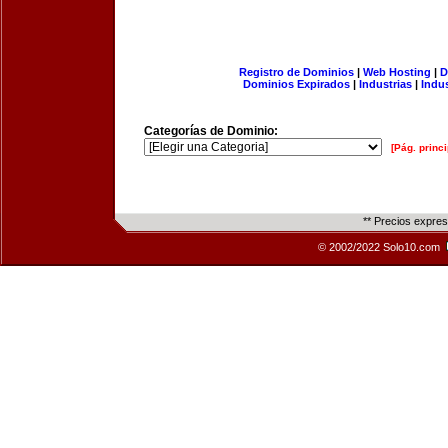
Registro de Dominios
|
Web Hosting
|
D
Dominios Expirados
|
Industrias
|
Indu
Categorías de Dominio:
[Pág. princi
** Precios expre
© 2002/2022 Solo10.com