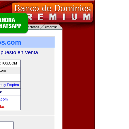
os.com
 puesto en Venta
CTOS.COM
.com
nes y Empleo
a!
s.com
tas