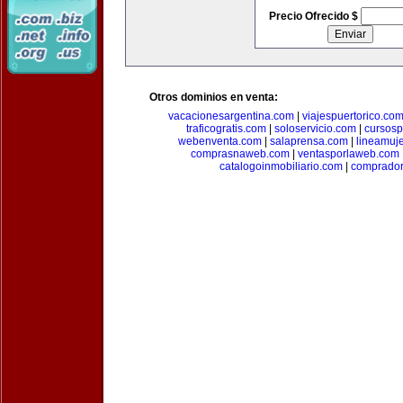
Precio Ofrecido $
Otros dominios en venta:
vacacionesargentina.com
|
viajespuertorico.co
traficogratis.com
|
soloservicio.com
|
cursosp
webenventa.com
|
salaprensa.com
|
lineamuj
comprasnaweb.com
|
ventasporlaweb.com
catalogoinmobiliario.com
|
comprador