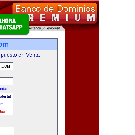
com
 puesto en Venta
R.COM
om
iedad
oferta!
om
tas