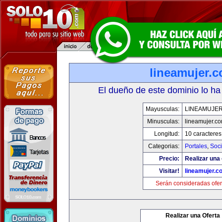
lineamujer.
El dueño de este dominio lo ha
Mayusculas:
LINEAMUJE
Minusculas:
lineamujer.c
Longitud:
10 caracteres
Categorias:
Portales
,
Soc
Precio:
Realizar una 
Visitar!
lineamujer.c
Serán consideradas ofer
Realizar una Oferta