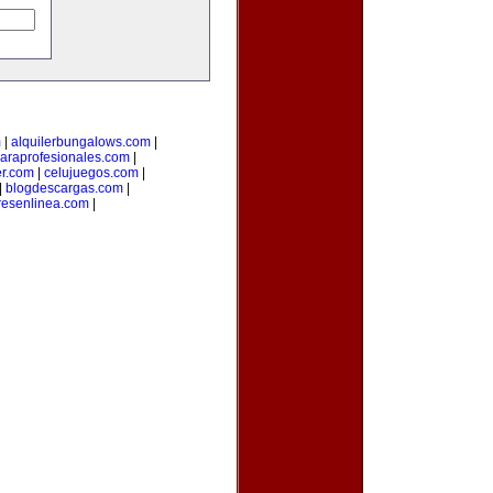
m
|
alquilerbungalows.com
|
araprofesionales.com
|
er.com
|
celujuegos.com
|
|
blogdescargas.com
|
esenlinea.com
|