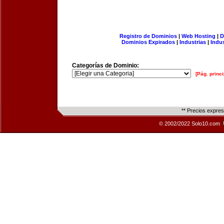
Registro de Dominios
|
Web Hosting
|
D
Dominios Expirados
|
Industrias
|
Indu
Categorías de Dominio:
[Pág. princi
** Precios expre
© 2002/2022 Solo10.com