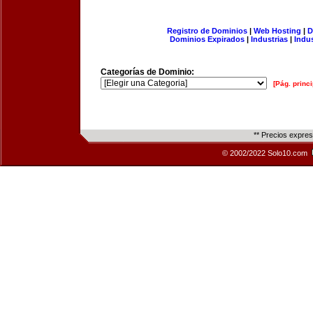
Registro de Dominios
|
Web Hosting
|
D
Dominios Expirados
|
Industrias
|
Indu
Categorías de Dominio:
[Pág. princi
** Precios expre
© 2002/2022 Solo10.com