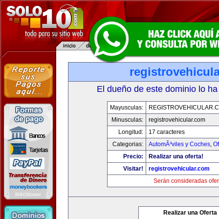
registrovehicul
El dueño de este dominio lo ha
Mayusculas:
REGISTROVEHICULAR.
Minusculas:
registrovehicular.com
Longitud:
17 caracteres
Categorias:
AutomÃ³viles y Coches
,
Of
Precio:
Realizar una oferta!
Visitar!
registrovehicular.com
Serán consideradas ofer
Realizar una Oferta