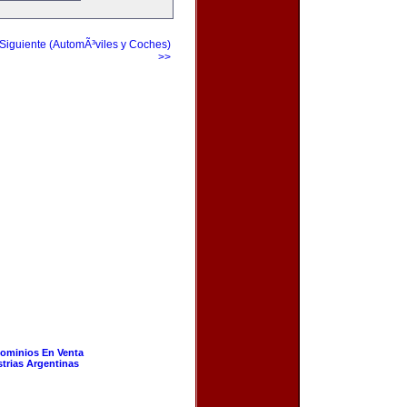
Siguiente (AutomÃ³viles y Coches)
>>
ominios En Venta
strias Argentinas