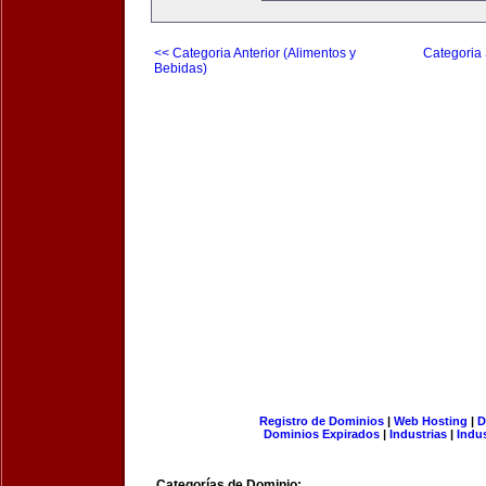
<< Categoria Anterior (Alimentos y
Categoria 
Bebidas)
Registro de Dominios
|
Web Hosting
|
D
Dominios Expirados
|
Industrias
|
Indu
Categorías de Dominio: