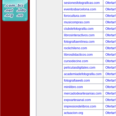
sesionesfotograficas.com
Ofertar
eventosbarcelona.com
Ofertar
forocultura.com
Ofertar
musicompras.com
Ofertar
clubdefotografia.com
Ofertar
librosinteractivos.com
Ofertar
fotografiaenlinea.com
Ofertar
rockchileno.com
Ofertar
librosdidacticos.com
Ofertar
cursodecine.com
Ofertar
peliculasdigitales.com
Ofertar
academiadefotografia.com
Ofertar
fotografiaweb.com
Ofertar
minilibro.com
Ofertar
mercadodeartesanias.com
Ofertar
expoartesanal.com
Ofertar
impresiondelibros.com
Ofertar
actuacion.org
Ofertar